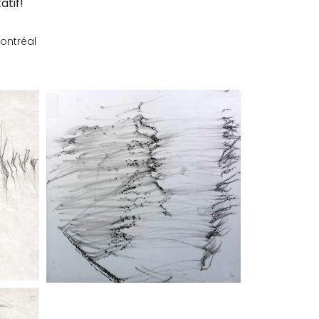
tif!
Montréal